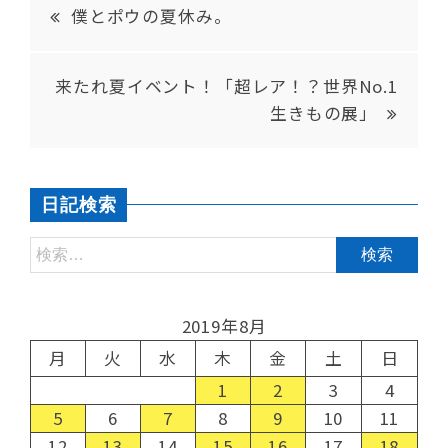
僕とポウの夏休み。
来たれ夏イベント！「超レア！？世界No.1
生きもの展」
日記検索
2019年8月
月
火
水
木
金
土
日
1
2
3
4
5
6
7
8
9
10
11
12
13
14
15
16
17
18