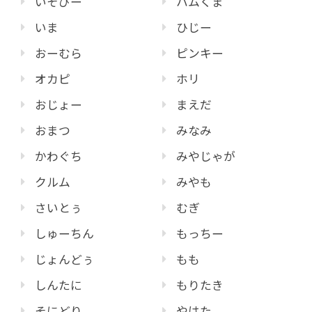
いそぴー
ハムくま
いま
ひじー
おーむら
ピンキー
オカピ
ホリ
おじょー
まえだ
おまつ
みなみ
かわぐち
みやじゃが
クルム
みやも
さいとぅ
むぎ
しゅーちん
もっちー
じょんどぅ
もも
しんたに
もりたき
そにどり
やはた