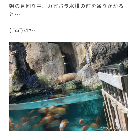
朝の見回り中、カピバラ水槽の前を通りかかる
と…
( ˘ω˘)ｽﾔｧ…