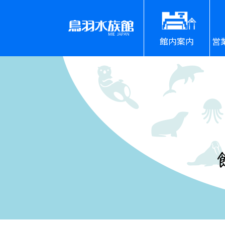
館内案内
営