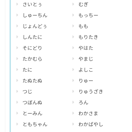
さいとぅ
むぎ
しゅーちん
もっちー
じょんどぅ
もも
しんたに
もりたき
そにどり
やはた
たかむら
やまじ
たに
よしこ
たぬたぬ
りゅー
つじ
りゅうざき
つぼんぬ
ろん
とーみん
わかさま
ともちゃん
わかばやし