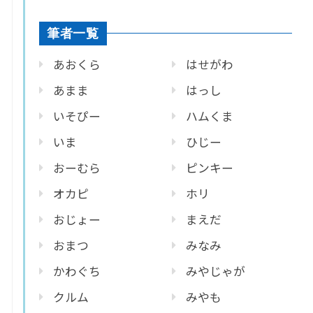
筆者一覧
あおくら
はせがわ
あまま
はっし
いそぴー
ハムくま
いま
ひじー
おーむら
ピンキー
オカピ
ホリ
おじょー
まえだ
おまつ
みなみ
かわぐち
みやじゃが
クルム
みやも