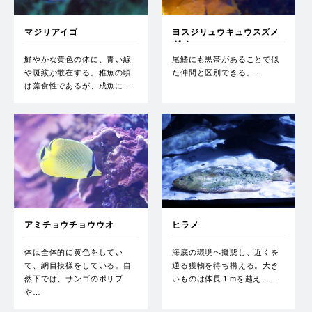
マジリアイゴ
ヨスジリュウキュウスズメ
ダイ
鮮やかな黄色の体に、青い線
尾鰭にも黒帯があることで似
や斑紋が散在する。稚魚の頃
た仲間と区別できる。…
は藻食性であるが、成魚に…
アミチョウチョウウオ
ヒラメ
体は全体的に黄色をしてい
海底の環境へ擬態し、近くを
て、網目模様をしている。自
通る獲物を待ち構える。大き
然下では、サンゴのポリプ
いものは体長１mを越え、…
や…