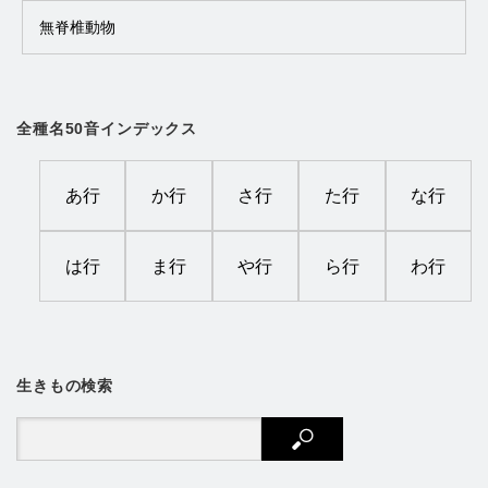
無脊椎動物
全種名50音インデックス
あ行
か行
さ行
た行
な行
は行
ま行
や行
ら行
わ行
生きもの検索