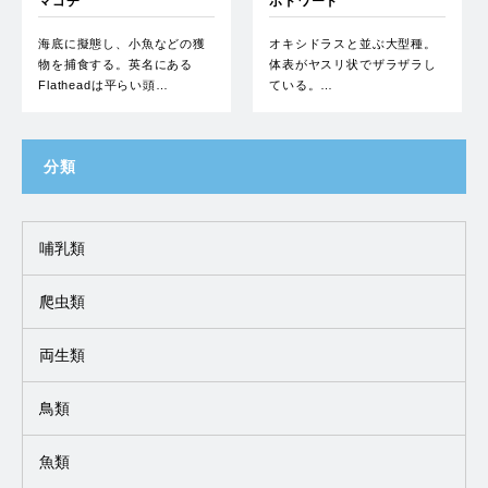
マゴチ
ボドワード
海底に擬態し、小魚などの獲
オキシドラスと並ぶ大型種。
物を捕食する。英名にある
体表がヤスリ状でザラザラし
Flatheadは平らい頭…
ている。…
分類
哺乳類
爬虫類
両生類
鳥類
魚類