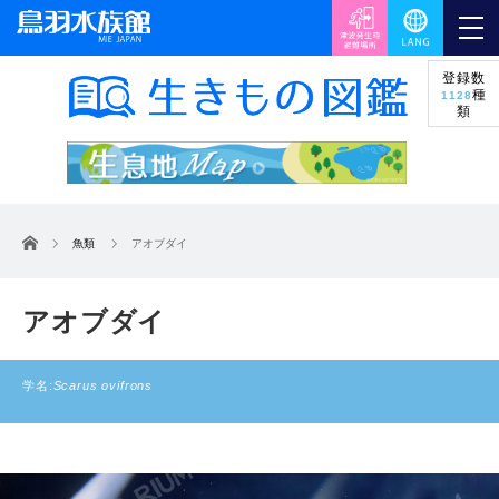
登録数
種
1128
類
ホーム
魚類
アオブダイ
アオブダイ
学名:
Scarus ovifrons