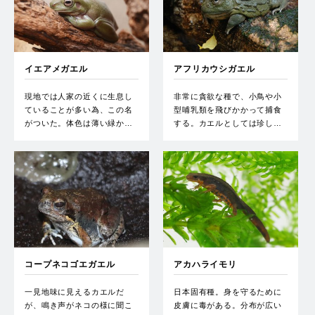
イエアメガエル
アフリカウシガエル
現地では人家の近くに生息し
非常に貪欲な種で、小鳥や小
ていることが多い為、この名
型哺乳類を飛びかかって捕食
がついた。体色は薄い緑か…
する。カエルとしては珍し…
コープネコゴエガエル
アカハライモリ
一見地味に見えるカエルだ
日本固有種。身を守るために
が、鳴き声がネコの様に聞こ
皮膚に毒がある。分布が広い