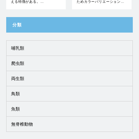
える特徴がある。…
ためカラーバリエーション…
分類
哺乳類
爬虫類
両生類
鳥類
魚類
無脊椎動物