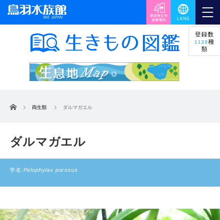
登録数
種
1128
類
ホーム
両生類
ダルマガエル
ダルマガエル
学名:
Pelophylax porosus