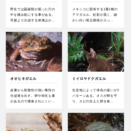
野生では齧歯類が掘った穴の
メキシコに固有する1属1種の
中を棲み処にする事がある。
アマガエル。虹彩が黒く、細
耳腺より分泌する体液はか…
かい白い斑点模様が入っ…
オオヒキガエル
ミイロヤドクガエル
皮膚から刺激性の強い毒性の
生息地によって体色の違いが2
分泌液を出す。卵や幼生も毒
パターンある。オスが卵を守
があるので捕食されにくい…
り、カビの生えた卵を食…