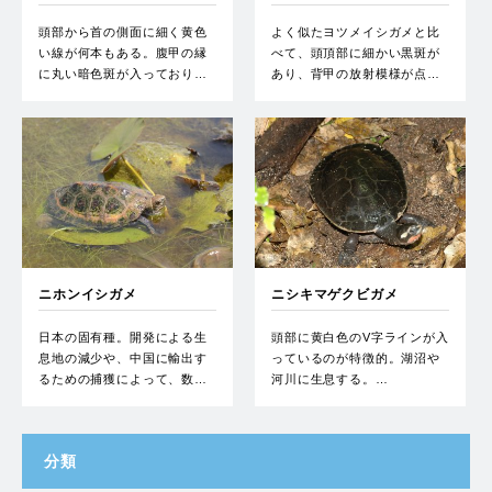
頭部から首の側面に細く黄色
よく似たヨツメイシガメと比
い線が何本もある。腹甲の縁
べて、頭頂部に細かい黒斑が
に丸い暗色斑が入っており…
あり、背甲の放射模様が点…
ニホンイシガメ
ニシキマゲクビガメ
日本の固有種。開発による生
頭部に黄白色のV字ラインが入
息地の減少や、中国に輸出す
っているのが特徴的。湖沼や
るための捕獲によって、数…
河川に生息する。…
分類