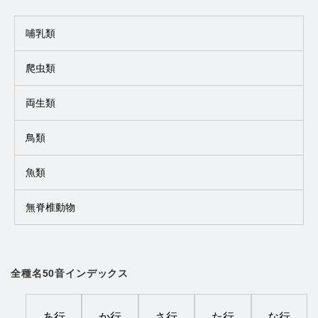
哺乳類
爬虫類
両生類
鳥類
魚類
無脊椎動物
全種名50音インデックス
あ行
か行
さ行
た行
な行