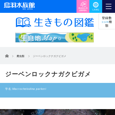
登録数
種
1128
類
ホーム
爬虫類
ジーベンロックナガクビガメ
ジーベンロックナガクビガメ
学名:
Macrochelodina parkeri