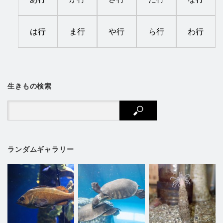
は行
ま行
や行
ら行
わ行
生きもの検索
ランダムギャラリー