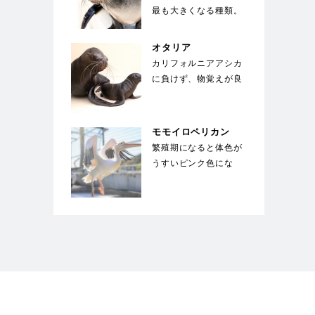
最も大きくなる種類。
体を覆う剛毛の下には
綿毛のような下毛が
オタリア
密…
カリフォルニアアシカ
に負けず、物覚えが良
い。体は水中を泳ぐの
に適した流線形。体
色…
モモイロペリカン
繁殖期になると体色が
うすいピンク色にな
る。ペリカンの中では
大型種で翼を広げると
2…