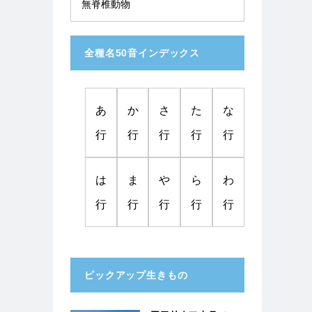
無脊椎動物
全種名50音インデックス
あ
か
さ
た
な
行
行
行
行
行
は
ま
や
ら
わ
行
行
行
行
行
ピックアップ生きもの