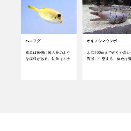
ハコフグ
オキノシマウツボ
成魚は体側に蜂の巣のよう
水深200mまでのやや深い
な模様がある。幼魚はミナ
海域に生息する。体色は
ミハコフグと似るが、黒斑
い褐色で、ほぼ同じ太さ
が眼…
黒…