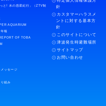
特定個人情報保護方
もっと! 水の惑星紀行」（ZTV制
針
カスタマーハラスメ
誌
ントに対する基本方
PER AQUARIUM
針
館年報
このサイトについて
REPORT OF TOBA
津波発生時避難場所
UM
サイトマップ
お問い合わせ
のメッセージ
取り組み