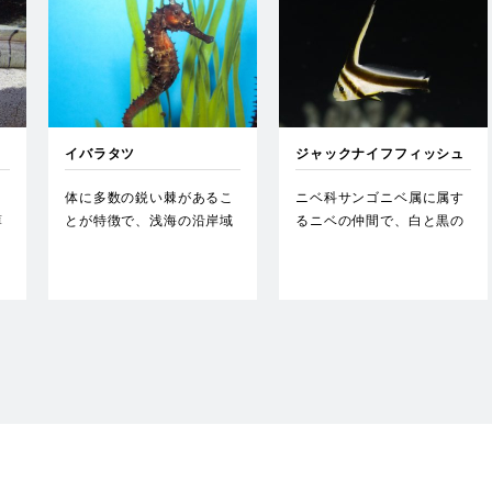
イバラタツ
ジャックナイフフィッシュ
体に多数の鋭い棘があるこ
ニベ科サンゴニベ属に属す
薄
とが特徴で、浅海の沿岸域
るニベの仲間で、白と黒の
の
でヤギ類や海藻などに巻き
体色が特徴的。…
つい…