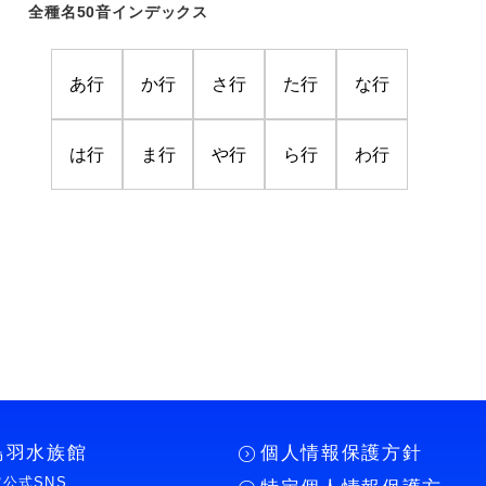
全種名50音インデックス
あ行
か行
さ行
た行
な行
は行
ま行
や行
ら行
わ行
鳥羽水族館
個人情報保護方針
公式SNS