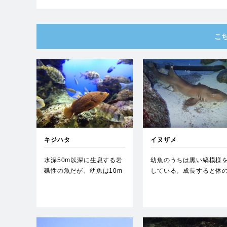
こ
キジハタ
イヌザメ
水深50m以深に生息する岩
幼魚のうちは黒い縞模様
礁性の魚だが、幼魚は10m
している。成長すると体
より浅いところにいるこ
色は灰褐色一色になる。
と…