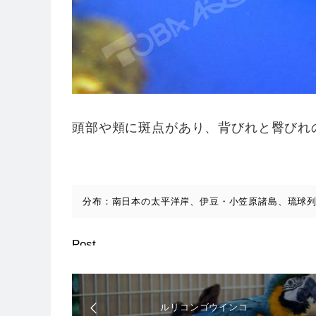
頭部や頬に斑点があり、背びれと臀びれ
分布：南日本の太平洋岸、伊豆・小笠原諸島、琉球
Post
ルリコンゴウインコ