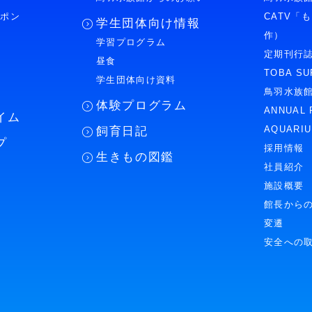
ーポン
CATV「
学生団体向け情報
作）
学習プログラム
様
定期刊行
昼食
TOBA SU
学生団体向け資料
鳥羽水族
体験プログラム
ANNUAL 
イム
AQUARI
飼育日記
プ
採用情報
生きもの図鑑
社員紹介
施設概要
館長から
変遷
安全への