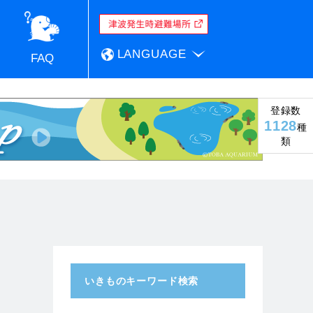
LANGUAGE
FAQ
登録数
1128
種
類
いきものキーワード検索