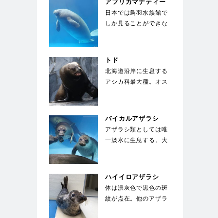
アフリカマナティー
日本では鳥羽水族館で
しか見ることができな
い。ジュゴンと同じく
草食性の海獣で、絶
滅…
トド
北海道沿岸に生息する
アシカ科最大種。オス
は体長3m、体重1000
㎏にも成長する。…
バイカルアザラシ
アザラシ類としては唯
一淡水に生息する。大
きな目が特徴で、生ま
れた子供は全身が白
い…
ハイイロアザラシ
体は濃灰色で黒色の斑
紋が点在。他のアザラ
シとは違い、馬のよう