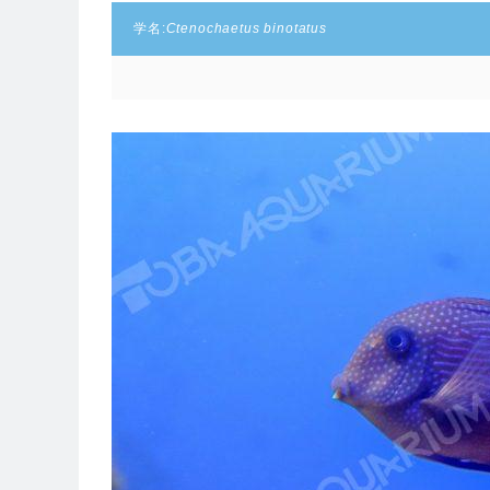
学名:
Ctenochaetus binotatus