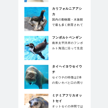
な長い顔が特徴的。
国…
カリフォルニアアシ
カ
国内の動物園・水族館
で最も多く飼育されて
いる種類のアシカ。運
動能力が高く俊敏な
フンボルトペンギン
動…
南米太平洋岸のフンボ
ルト海流に沿って生息
することからこの名が
ついた。胸に黒い帯
が…
タイヘイヨウセイウ
チ
セイウチの特徴は2本
の長いキバと口の周り
の400～500本のヒ
ゲ。キバは上顎の犬…
ミナミアフリカオッ
トセイ
オットセイの仲間では