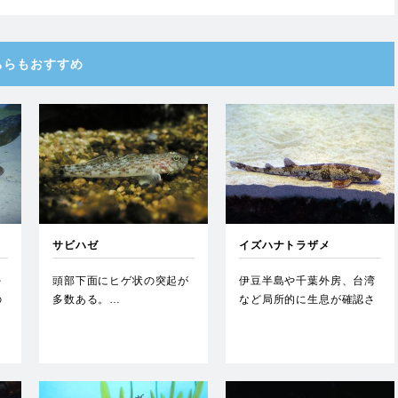
ちらもおすすめ
サビハゼ
イズハナトラザメ
を
頭部下面にヒゲ状の突起が
伊豆半島や千葉外房、台湾
の
多数ある。…
など局所的に生息が確認さ
…
れている小型のサメ。トラ
ザメ…