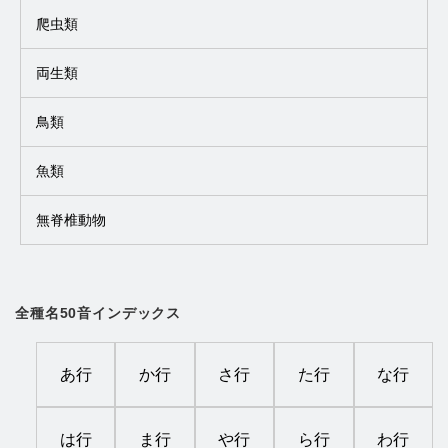
爬虫類
両生類
鳥類
魚類
無脊椎動物
全種名50音インデックス
あ行
か行
さ行
た行
な行
は行
ま行
や行
ら行
わ行