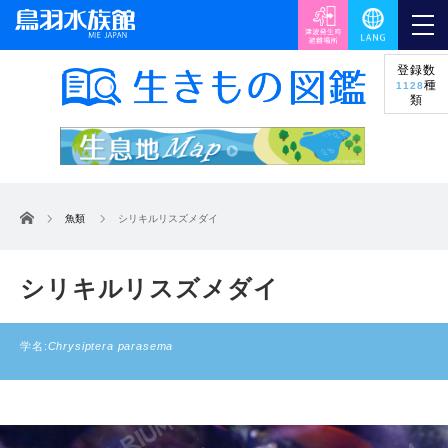
登録数
種
1128
類
ホーム
魚類
シリキルリスズメダイ
シリキルリスズメダイ
学名:
Chrysiptera parasema