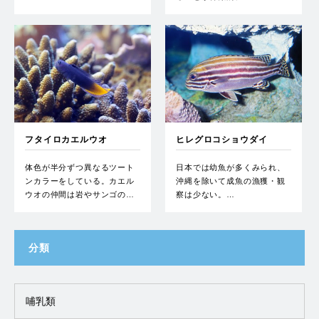
フタイロカエルウオ
ヒレグロコショウダイ
体色が半分ずつ異なるツート
日本では幼魚が多くみられ、
ンカラーをしている。カエル
沖縄を除いて成魚の漁獲・観
ウオの仲間は岩やサンゴの…
察は少ない。…
分類
哺乳類