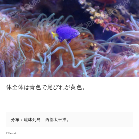
体全体は青色で尾びれが黄色。
分布：琉球列島、西部太平洋。
Post