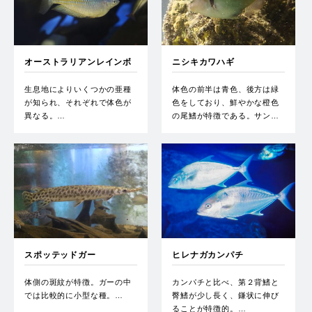
オーストラリアンレインボ
ニシキカワハギ
ー
生息地によりいくつかの亜種
体色の前半は青色、後方は緑
が知られ、それぞれで体色が
色をしており、鮮やかな橙色
異なる。…
の尾鰭が特徴である。サン…
スポッテッドガー
ヒレナガカンパチ
体側の斑紋が特徴。ガーの中
カンパチと比べ、第２背鰭と
では比較的に小型な種。…
臀鰭が少し長く、鎌状に伸び
ることが特徴的。…