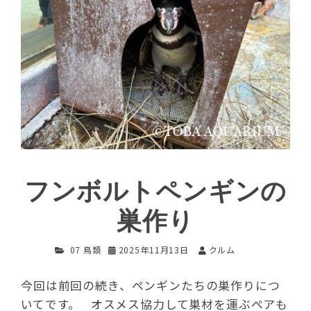
フンボルトペンギンの
巣作り
07 鳥類
2025年11月13日
クルム
今回は前回の続き、ペンギンたちの巣作りにつ
いてです。 オスメス協力して巣材を運ぶペアも