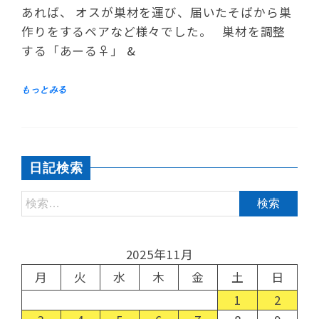
あれば、 オスが巣材を運び、届いたそばから巣
作りをするペアなど様々でした。 巣材を調整
する「あーる♀」 &
日記検索
2025年11月
月
火
水
木
金
土
日
1
2