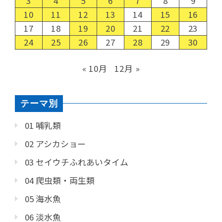
3
4
5
6
7
8
9
10
11
12
13
14
15
16
17
18
19
20
21
22
23
24
25
26
27
28
29
30
« 10月
12月 »
テーマ別
01 哺乳類
02 アシカショー
03 セイウチふれあいタイム
04 爬虫類・両生類
05 海水魚
06 淡水魚