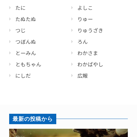
たに
よしこ
たぬたぬ
りゅー
つじ
りゅうざき
つぼんぬ
ろん
とーみん
わかさま
ともちゃん
わかばやし
にしだ
広報
最新の投稿から