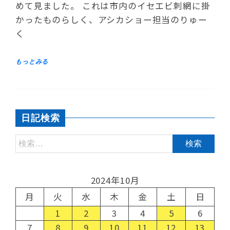
めて見ました。 これは市内のイセエビ刺網に掛
かったものらしく、アシカショー担当のりゅー
く
日記検索
2024年10月
月
火
水
木
金
土
日
1
2
3
4
5
6
7
8
9
10
11
12
13