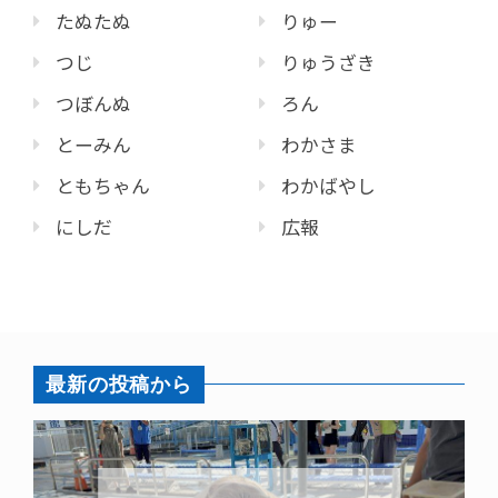
たぬたぬ
りゅー
つじ
りゅうざき
つぼんぬ
ろん
とーみん
わかさま
ともちゃん
わかばやし
にしだ
広報
最新の投稿から