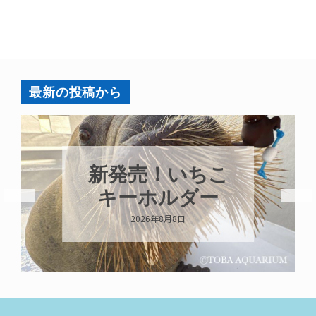
最新の投稿から
パラオオウム
こ
ガイが交接して
います
2026年8月7日