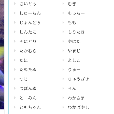
さいとぅ
むぎ
しゅーちん
もっちー
じょんどぅ
もも
しんたに
もりたき
そにどり
やはた
たかむら
やまじ
たに
よしこ
たぬたぬ
りゅー
つじ
りゅうざき
つぼんぬ
ろん
とーみん
わかさま
ともちゃん
わかばやし