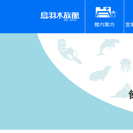
館内案内
営