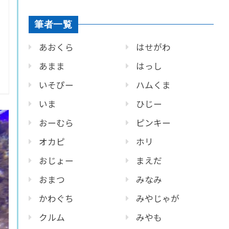
筆者一覧
あおくら
はせがわ
あまま
はっし
いそぴー
ハムくま
いま
ひじー
おーむら
ピンキー
オカピ
ホリ
おじょー
まえだ
おまつ
みなみ
かわぐち
みやじゃが
クルム
みやも