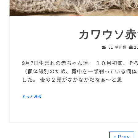
カワウソ赤
01 哺乳類
2
9月7日生まれの赤ちゃん達。 １０月初旬、そ
（個体識別のため、背中を一部剃っている個体
した。 後の２頭がなかなかだなぁ～と思
« Prev