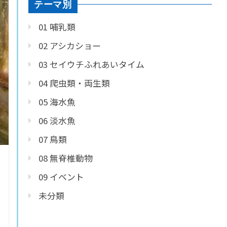
テーマ別
01 哺乳類
02 アシカショー
03 セイウチふれあいタイム
04 爬虫類・両生類
05 海水魚
06 淡水魚
07 鳥類
08 無脊椎動物
09 イベント
未分類