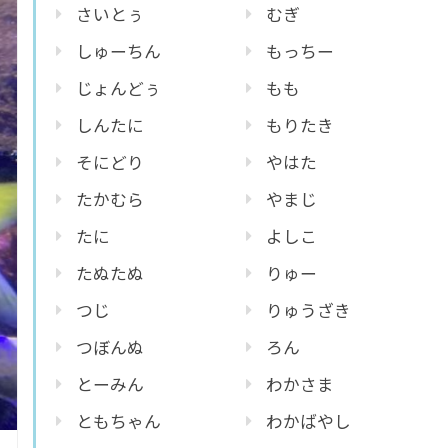
さいとぅ
むぎ
しゅーちん
もっちー
じょんどぅ
もも
しんたに
もりたき
そにどり
やはた
たかむら
やまじ
たに
よしこ
たぬたぬ
りゅー
つじ
りゅうざき
つぼんぬ
ろん
とーみん
わかさま
ともちゃん
わかばやし