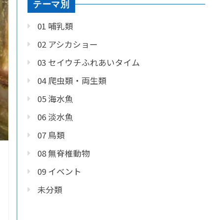
テーマ別
01 哺乳類
02 アシカショー
03 セイウチふれあいタイム
04 爬虫類・両生類
05 海水魚
06 淡水魚
07 鳥類
08 無脊椎動物
09 イベント
未分類