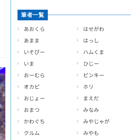
筆者一覧
あおくら
はせがわ
あまま
はっし
いそぴー
ハムくま
いま
ひじー
おーむら
ピンキー
オカピ
ホリ
おじょー
まえだ
おまつ
みなみ
かわぐち
みやじゃが
クルム
みやも