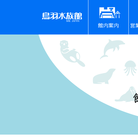
館内案内
営