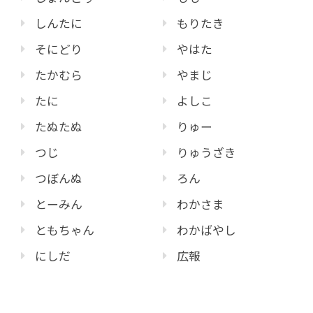
しんたに
もりたき
そにどり
やはた
たかむら
やまじ
たに
よしこ
たぬたぬ
りゅー
つじ
りゅうざき
つぼんぬ
ろん
とーみん
わかさま
ともちゃん
わかばやし
にしだ
広報