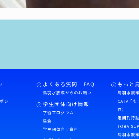
ン
よくある質問 FAQ
もっと
鳥羽水族館からのお願い
鳥羽水族館
ポン
CATV「
学生団体向け情報
作）
学習プログラム
様
定期刊行
昼食
TOBA SU
学生団体向け資料
鳥羽水族