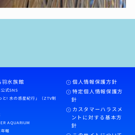
鳥羽水族館
個人情報保護方針
公式SNS
特定個人情報保護方
もっと! 水の惑星紀行」（ZTV制
針
カスタマーハラスメ
誌
ントに対する基本方
PER AQUARIUM
針
館年報