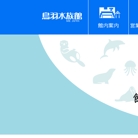
館内案内
営