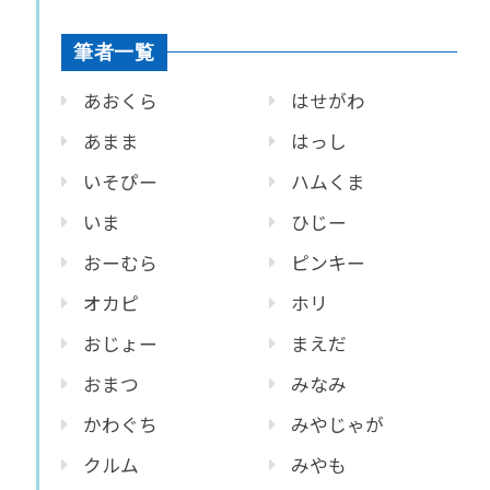
筆者一覧
あおくら
はせがわ
あまま
はっし
いそぴー
ハムくま
いま
ひじー
おーむら
ピンキー
オカピ
ホリ
おじょー
まえだ
おまつ
みなみ
かわぐち
みやじゃが
クルム
みやも