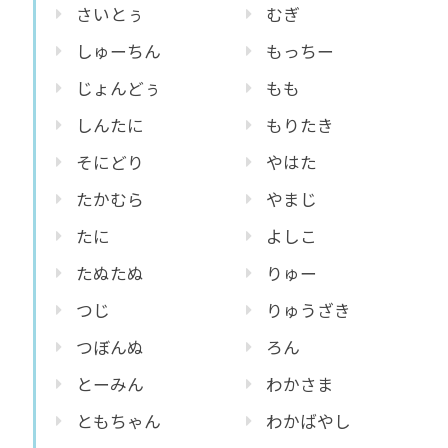
さいとぅ
むぎ
しゅーちん
もっちー
じょんどぅ
もも
しんたに
もりたき
そにどり
やはた
たかむら
やまじ
たに
よしこ
たぬたぬ
りゅー
つじ
りゅうざき
つぼんぬ
ろん
とーみん
わかさま
ともちゃん
わかばやし