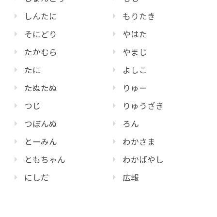
しんたに
もりたき
そにどり
やはた
たかむら
やまじ
たに
よしこ
たぬたぬ
りゅー
つじ
りゅうざき
つぼんぬ
ろん
とーみん
わかさま
ともちゃん
わかばやし
にしだ
広報