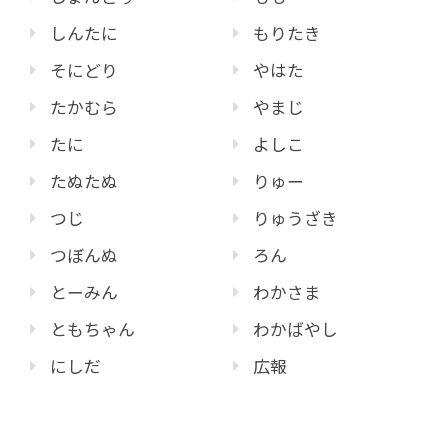
しんたに
もりたき
そにどり
やはた
たかむら
やまじ
たに
よしこ
たぬたぬ
りゅー
つじ
りゅうざき
つぼんぬ
ろん
とーみん
わかさま
ともちゃん
わかばやし
にしだ
広報