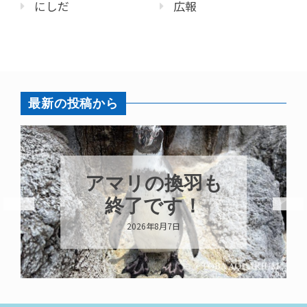
にしだ
広報
最新の投稿から
アマリの換羽も
トビ
終了です！
2026年8月7日
20