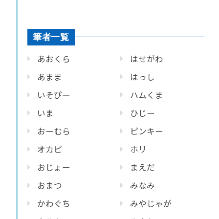
筆者一覧
あおくら
はせがわ
あまま
はっし
いそぴー
ハムくま
いま
ひじー
おーむら
ピンキー
オカピ
ホリ
おじょー
まえだ
おまつ
みなみ
かわぐち
みやじゃが