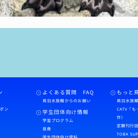
ン
よくある質問 FAQ
もっと
鳥羽水族館からのお願い
鳥羽水族館
ポン
CATV「
学生団体向け情報
作）
学習プログラム
様
定期刊行
昼食
TOBA SU
学生団体向け資料