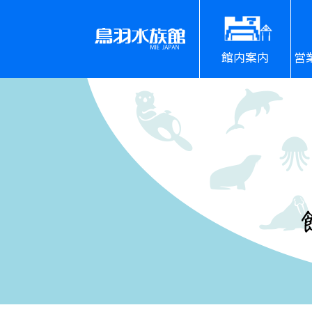
館内案内
営