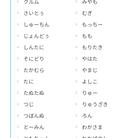
クルム
みやも
さいとぅ
むぎ
しゅーちん
もっちー
じょんどぅ
もも
しんたに
もりたき
そにどり
やはた
たかむら
やまじ
たに
よしこ
たぬたぬ
りゅー
つじ
りゅうざき
つぼんぬ
ろん
とーみん
わかさま