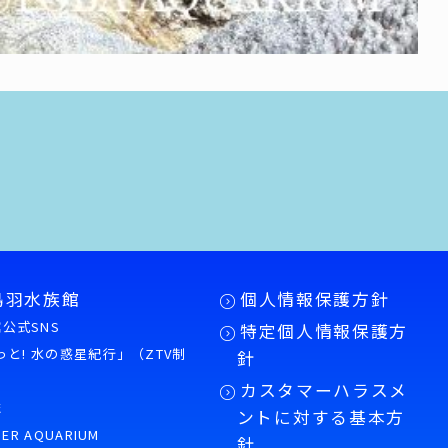
鳥羽水族館
個人情報保護方針
公式SNS
特定個人情報保護方
もっと! 水の惑星紀行」（ZTV制
針
カスタマーハラスメ
誌
ントに対する基本方
PER AQUARIUM
針