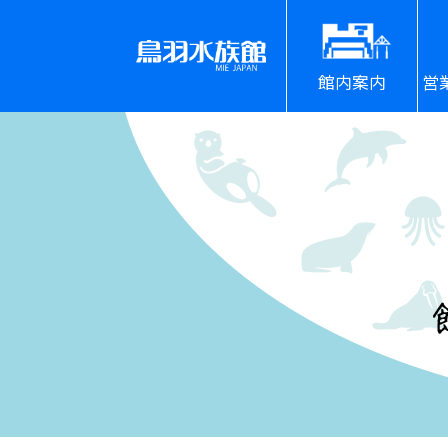
館内案内
営