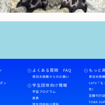
ン
よくある質問 FAQ
もっと
鳥羽水族館からのお願い
鳥羽水族館
ポン
CATV「
学生団体向け情報
作）
学習プログラム
様
定期刊行
昼食
TOBA SU
学生団体向け資料