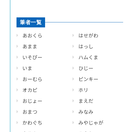
筆者一覧
あおくら
はせがわ
あまま
はっし
いそぴー
ハムくま
いま
ひじー
おーむら
ピンキー
オカピ
ホリ
おじょー
まえだ
おまつ
みなみ
かわぐち
みやじゃが