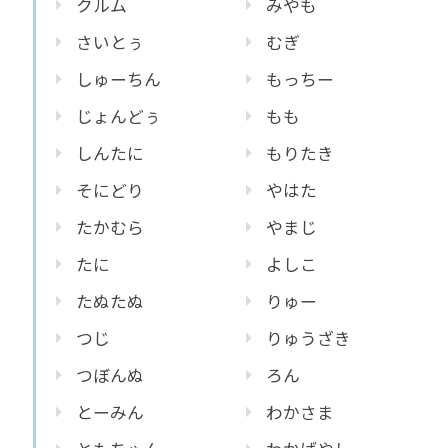
クルム
みやも
さいとぅ
むぎ
しゅーちん
もっちー
じょんどぅ
もも
しんたに
もりたき
そにどり
やはた
たかむら
やまじ
たに
よしこ
たぬたぬ
りゅー
つじ
りゅうざき
つぼんぬ
ろん
とーみん
わかさま