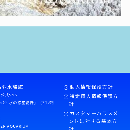
鳥羽水族館
個人情報保護方針
公式SNS
特定個人情報保護方
もっと! 水の惑星紀行」（ZTV制
針
カスタマーハラスメ
誌
ントに対する基本方
PER AQUARIUM
針