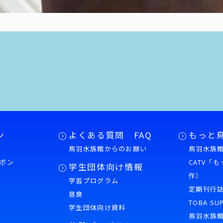
ン
よくある質問 FAQ
もっと
鳥羽水族館からのお願い
鳥羽水族館
ポン
CATV「
学生団体向け情報
作）
学習プログラム
様
定期刊行
昼食
TOBA SU
学生団体向け資料
鳥羽水族