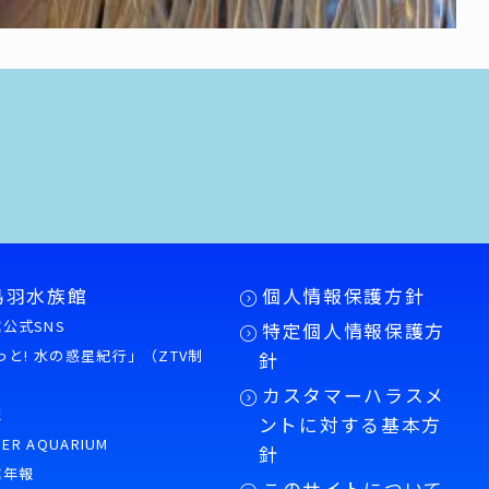
鳥羽水族館
個人情報保護方針
公式SNS
特定個人情報保護方
もっと! 水の惑星紀行」（ZTV制
針
カスタマーハラスメ
誌
ントに対する基本方
PER AQUARIUM
針
館年報