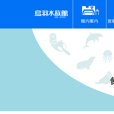
館内案内
営