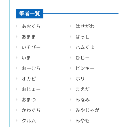
筆者一覧
あおくら
はせがわ
あまま
はっし
いそぴー
ハムくま
いま
ひじー
おーむら
ピンキー
オカピ
ホリ
おじょー
まえだ
おまつ
みなみ
かわぐち
みやじゃが
クルム
みやも