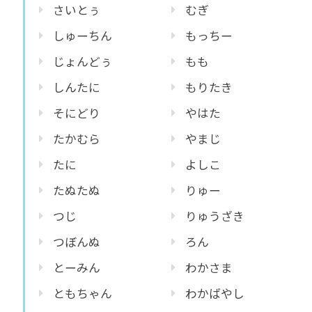
さいとぅ
むぎ
しゅーちん
もっちー
じょんどぅ
もも
しんたに
もりたき
そにどり
やはた
たかむら
やまじ
たに
よしこ
たぬたぬ
りゅー
つじ
りゅうざき
つぼんぬ
ろん
とーみん
わかさま
ともちゃん
わかばやし