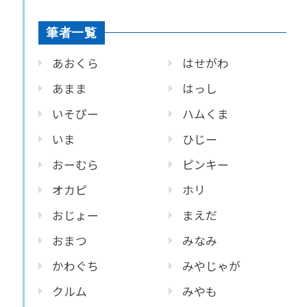
筆者一覧
あおくら
はせがわ
あまま
はっし
いそぴー
ハムくま
いま
ひじー
おーむら
ピンキー
オカピ
ホリ
おじょー
まえだ
おまつ
みなみ
かわぐち
みやじゃが
クルム
みやも