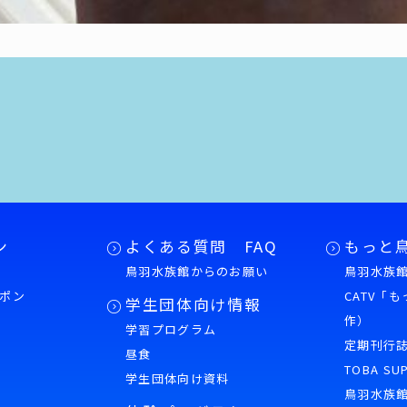
ン
よくある質問 FAQ
もっと
鳥羽水族館からのお願い
鳥羽水族館
ポン
CATV「
学生団体向け情報
作）
学習プログラム
様
定期刊行
昼食
TOBA SU
学生団体向け資料
鳥羽水族