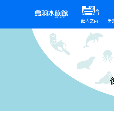
館内案内
営