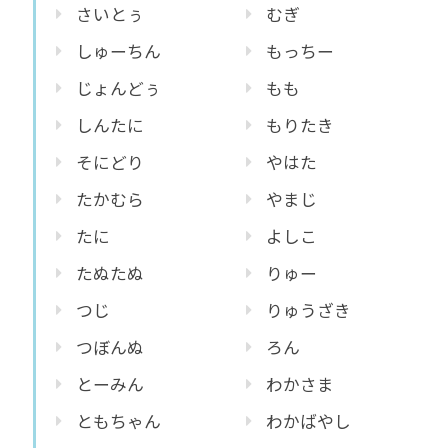
さいとぅ
むぎ
しゅーちん
もっちー
じょんどぅ
もも
しんたに
もりたき
そにどり
やはた
たかむら
やまじ
たに
よしこ
たぬたぬ
りゅー
つじ
りゅうざき
つぼんぬ
ろん
とーみん
わかさま
ともちゃん
わかばやし