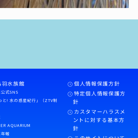
鳥羽水族館
個人情報保護方針
公式SNS
特定個人情報保護方
もっと! 水の惑星紀行」（ZTV制
針
カスタマーハラスメ
誌
ントに対する基本方
PER AQUARIUM
針
館年報