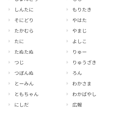
しんたに
もりたき
そにどり
やはた
たかむら
やまじ
たに
よしこ
たぬたぬ
りゅー
つじ
りゅうざき
つぼんぬ
ろん
とーみん
わかさま
ともちゃん
わかばやし
にしだ
広報