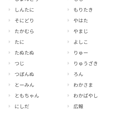
しんたに
もりたき
そにどり
やはた
たかむら
やまじ
たに
よしこ
たぬたぬ
りゅー
つじ
りゅうざき
つぼんぬ
ろん
とーみん
わかさま
ともちゃん
わかばやし
にしだ
広報