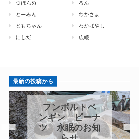
つぼんぬ
ろん
とーみん
わかさま
ともちゃん
わかばやし
にしだ
広報
最新の投稿から
フンボルトペ
ンギン ピーナ
ツ 永眠のお知
らせ