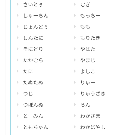
さいとぅ
むぎ
しゅーちん
もっちー
じょんどぅ
もも
しんたに
もりたき
そにどり
やはた
たかむら
やまじ
たに
よしこ
たぬたぬ
りゅー
つじ
りゅうざき
つぼんぬ
ろん
とーみん
わかさま
ともちゃん
わかばやし