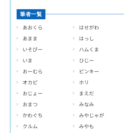
筆者一覧
あおくら
はせがわ
あまま
はっし
いそぴー
ハムくま
いま
ひじー
おーむら
ピンキー
オカピ
ホリ
おじょー
まえだ
おまつ
みなみ
かわぐち
みやじゃが
クルム
みやも