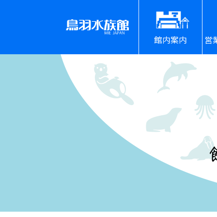
館内案内
営