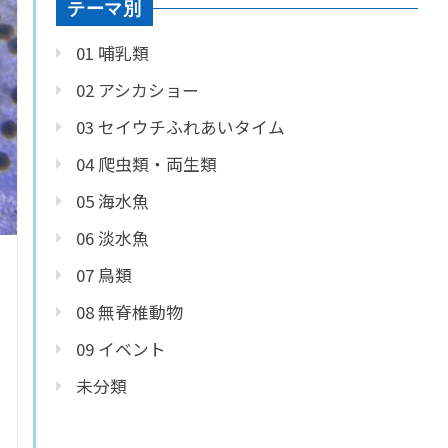
テーマ別
01 哺乳類
02 アシカショー
03 セイウチふれあいタイム
04 爬虫類・両生類
05 海水魚
06 淡水魚
07 鳥類
08 無脊椎動物
09 イベント
未分類