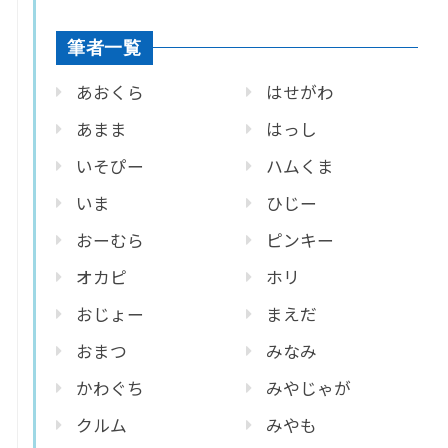
筆者一覧
あおくら
はせがわ
あまま
はっし
いそぴー
ハムくま
いま
ひじー
おーむら
ピンキー
オカピ
ホリ
おじょー
まえだ
おまつ
みなみ
かわぐち
みやじゃが
クルム
みやも