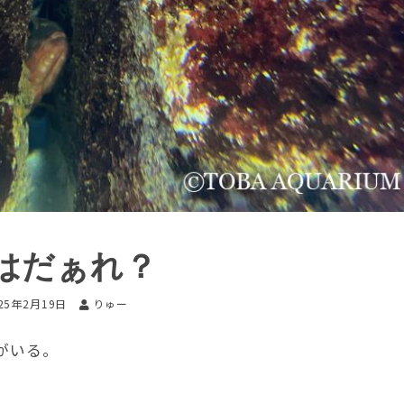
はだぁれ？
25年2月19日
りゅー
がいる。