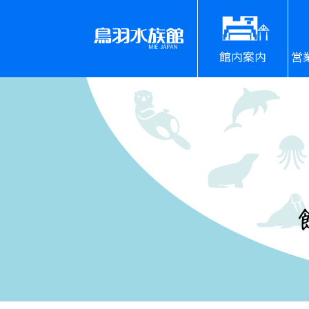
館内案内
営