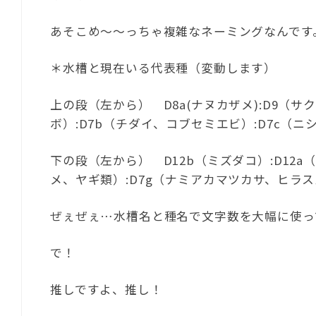
あそこめ～～っちゃ複雑なネーミングなんです
＊水槽と現在いる代表種（変動します）
上の段（左から） D8a(ナヌカザメ):D9（サ
ボ）:D7b（チダイ、コブセミエビ）:D7c（ニ
下の段（左から） D12b（ミズダコ）:D12a
メ、ヤギ類）:D7g（ナミアカマツカサ、ヒラ
ぜぇぜぇ…水槽名と種名で文字数を大幅に使っ
で！
推しですよ、推し！