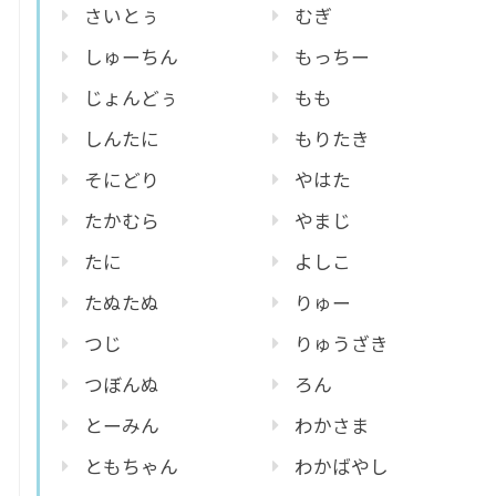
さいとぅ
むぎ
しゅーちん
もっちー
じょんどぅ
もも
しんたに
もりたき
そにどり
やはた
たかむら
やまじ
たに
よしこ
たぬたぬ
りゅー
つじ
りゅうざき
つぼんぬ
ろん
とーみん
わかさま
ともちゃん
わかばやし