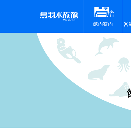
館内案内
営