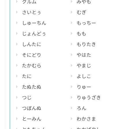
クルム
みやも
さいとぅ
むぎ
しゅーちん
もっちー
じょんどぅ
もも
しんたに
もりたき
そにどり
やはた
たかむら
やまじ
たに
よしこ
たぬたぬ
りゅー
つじ
りゅうざき
つぼんぬ
ろん
とーみん
わかさま