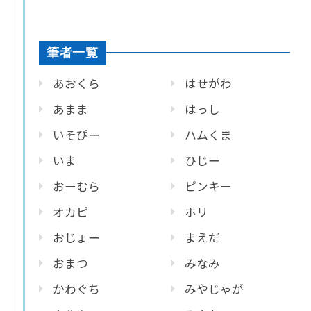
筆者一覧
あおくら
はせがわ
あまま
はっし
いそぴー
ハムくま
いま
ひじー
おーむら
ピンキー
オカピ
ホリ
おじょー
まえだ
おまつ
みなみ
かわぐち
みやじゃが