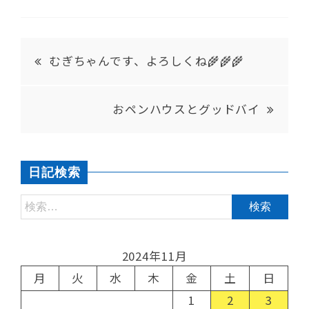
むぎちゃんです、よろしくね🌾🌾🌾
おペンハウスとグッドバイ
日記検索
2024年11月
月
火
水
木
金
土
日
1
2
3