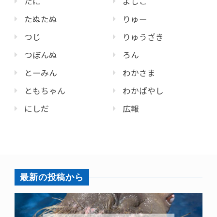
たに
よしこ
たぬたぬ
りゅー
つじ
りゅうざき
つぼんぬ
ろん
とーみん
わかさま
ともちゃん
わかばやし
にしだ
広報
最新の投稿から