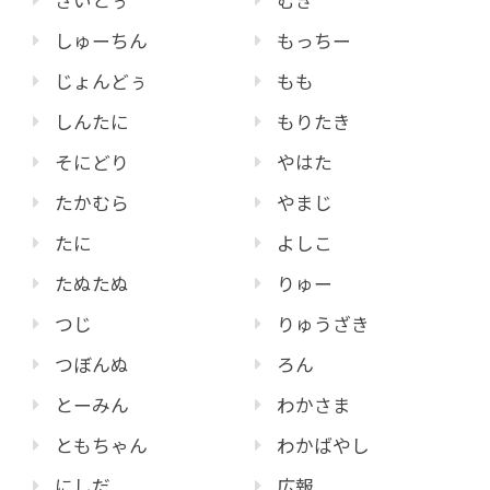
さいとぅ
むぎ
しゅーちん
もっちー
じょんどぅ
もも
しんたに
もりたき
そにどり
やはた
たかむら
やまじ
たに
よしこ
たぬたぬ
りゅー
つじ
りゅうざき
つぼんぬ
ろん
とーみん
わかさま
ともちゃん
わかばやし
にしだ
広報