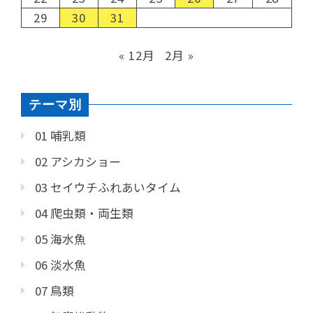
29
30
31
« 12月
2月 »
テーマ別
01 哺乳類
02 アシカショー
03 セイウチふれあいタイム
04 爬虫類・両生類
05 海水魚
06 淡水魚
07 鳥類