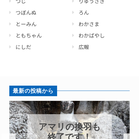
つじ
りゅうざき
つぼんぬ
ろん
とーみん
わかさま
ともちゃん
わかばやし
にしだ
広報
最新の投稿から
アマリの換羽も
終了です！