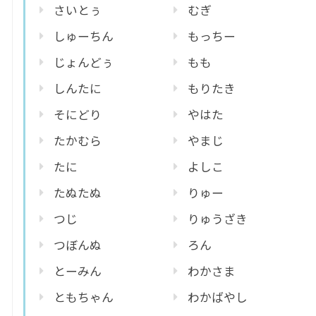
さいとぅ
むぎ
しゅーちん
もっちー
じょんどぅ
もも
しんたに
もりたき
そにどり
やはた
たかむら
やまじ
たに
よしこ
たぬたぬ
りゅー
つじ
りゅうざき
つぼんぬ
ろん
とーみん
わかさま
ともちゃん
わかばやし