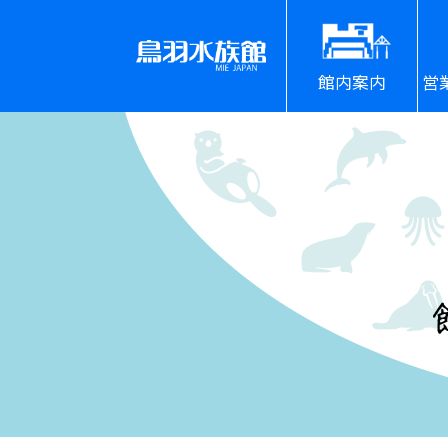
館内案内
営