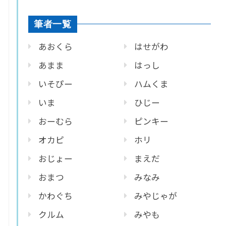
筆者一覧
あおくら
はせがわ
あまま
はっし
いそぴー
ハムくま
いま
ひじー
おーむら
ピンキー
オカピ
ホリ
おじょー
まえだ
おまつ
みなみ
かわぐち
みやじゃが
クルム
みやも