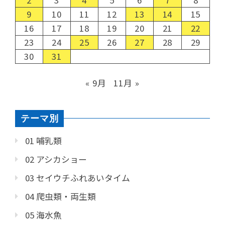
2
3
4
5
6
7
8
9
10
11
12
13
14
15
16
17
18
19
20
21
22
23
24
25
26
27
28
29
30
31
« 9月
11月 »
テーマ別
01 哺乳類
02 アシカショー
03 セイウチふれあいタイム
04 爬虫類・両生類
05 海水魚