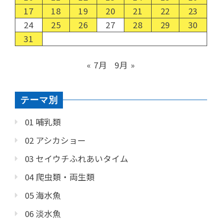
17
18
19
20
21
22
23
24
25
26
27
28
29
30
31
« 7月
9月 »
テーマ別
01 哺乳類
02 アシカショー
03 セイウチふれあいタイム
04 爬虫類・両生類
05 海水魚
06 淡水魚