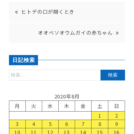
ヒトデの口が開くとき
オオベソオウムガイの赤ちゃん
日記検索
2020年8月
月
火
水
木
金
土
日
1
2
3
4
5
6
7
8
9
10
11
12
13
14
15
16