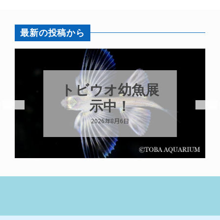
最新の投稿から
魚展
これからもツ
ララらしく
2026年8月6日