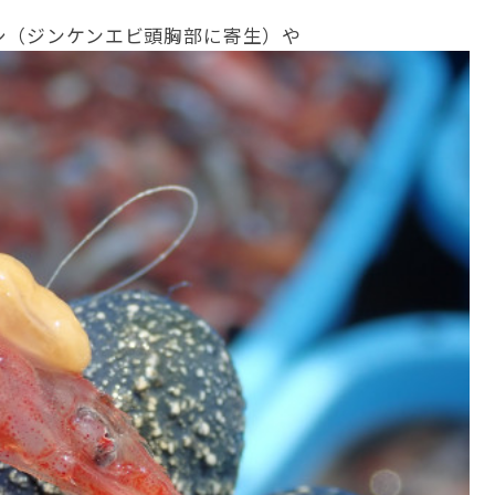
シ（ジンケンエビ頭胸部に寄生）や