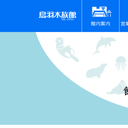
館内案内
営