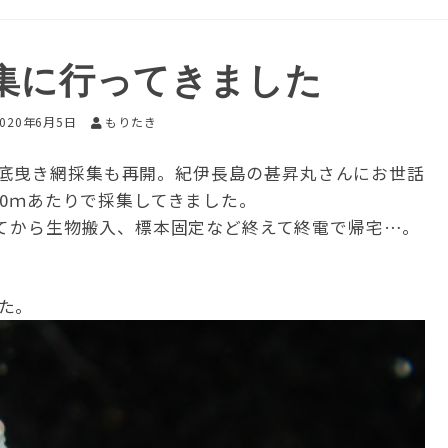
集に行ってきました
2020年6月5日
もりたき
底曳き網採集も再開。紀伊長島の甚昇丸さんにお世話
70ｍあたりで採集してきました。
戻ってから生物搬入、標本固定など終えて終電で帰宅…。
た。