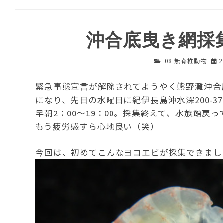
沖合底曳き網採
08 無脊椎動物
緊急事態宣言が解除されてようやく熊野灘沖合
になり、先日の水曜日に紀伊長島沖水深200-3
早朝2：00～19：00。採集終えて、水族館
もう疲労感すら心地良い（笑）
今回は、初めてこんなヨコエビが採集できまし