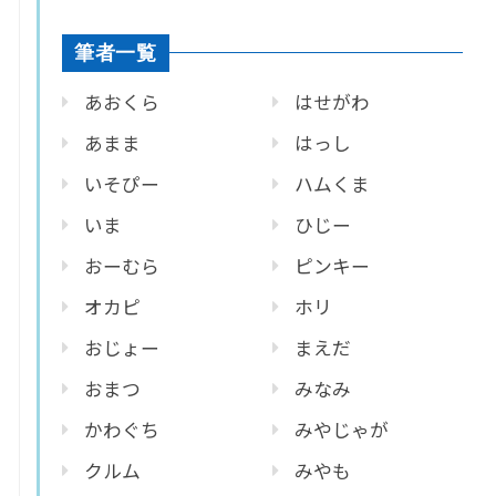
筆者一覧
あおくら
はせがわ
あまま
はっし
いそぴー
ハムくま
いま
ひじー
おーむら
ピンキー
オカピ
ホリ
おじょー
まえだ
おまつ
みなみ
かわぐち
みやじゃが
クルム
みやも