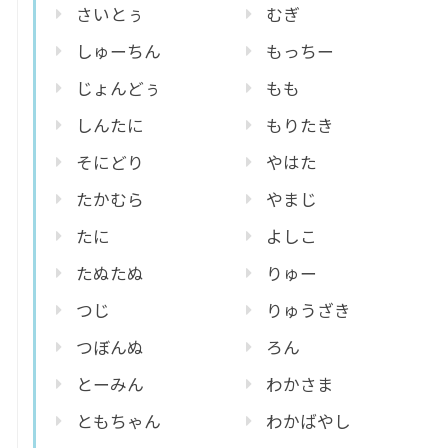
さいとぅ
むぎ
しゅーちん
もっちー
じょんどぅ
もも
しんたに
もりたき
そにどり
やはた
たかむら
やまじ
たに
よしこ
たぬたぬ
りゅー
つじ
りゅうざき
つぼんぬ
ろん
とーみん
わかさま
ともちゃん
わかばやし