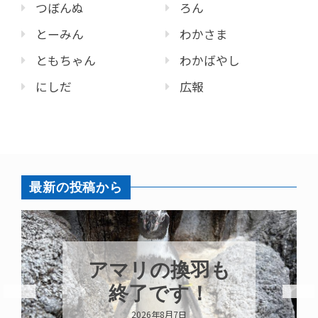
つぼんぬ
ろん
とーみん
わかさま
ともちゃん
わかばやし
にしだ
広報
最新の投稿から
アマリの換羽も
終了です！
2026年8月7日