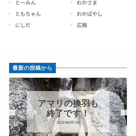
とーみん
わかさま
ともちゃん
わかばやし
にしだ
広報
最新の投稿から
トビウオ幼魚展
示中！
2026年8月6日