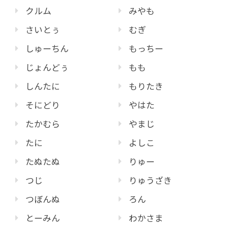
クルム
みやも
さいとぅ
むぎ
しゅーちん
もっちー
じょんどぅ
もも
しんたに
もりたき
そにどり
やはた
たかむら
やまじ
たに
よしこ
たぬたぬ
りゅー
つじ
りゅうざき
つぼんぬ
ろん
とーみん
わかさま