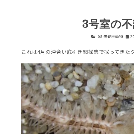
3号室の
08 無脊椎動物
2
これは4月の沖合い底引き網採集で採ってきた