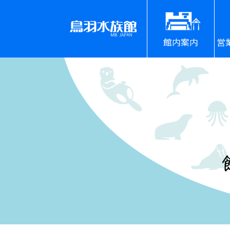
館内案内
営