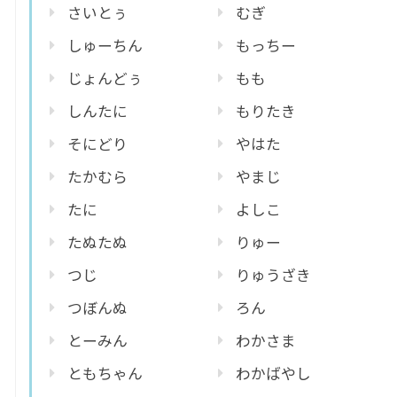
さいとぅ
むぎ
しゅーちん
もっちー
じょんどぅ
もも
しんたに
もりたき
そにどり
やはた
たかむら
やまじ
たに
よしこ
たぬたぬ
りゅー
つじ
りゅうざき
つぼんぬ
ろん
とーみん
わかさま
ともちゃん
わかばやし