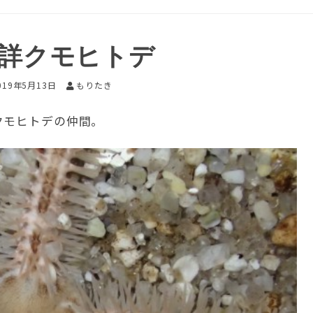
不詳クモヒトデ
019年5月13日
もりたき
クモヒトデの仲間。