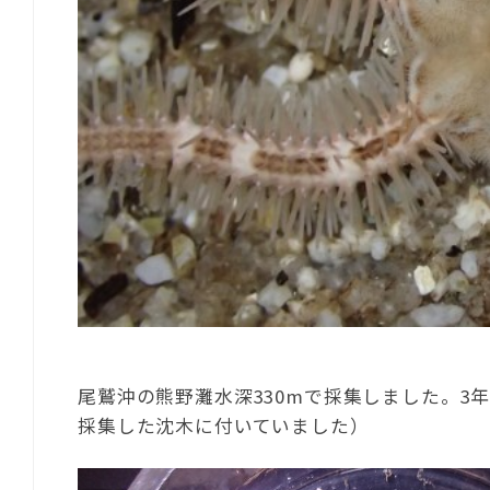
尾鷲沖の熊野灘水深330mで採集しました。3年
採集した沈木に付いていました）