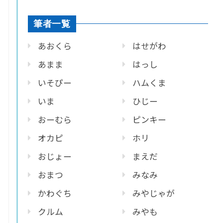
筆者一覧
あおくら
はせがわ
あまま
はっし
いそぴー
ハムくま
いま
ひじー
おーむら
ピンキー
オカピ
ホリ
おじょー
まえだ
おまつ
みなみ
かわぐち
みやじゃが
クルム
みやも