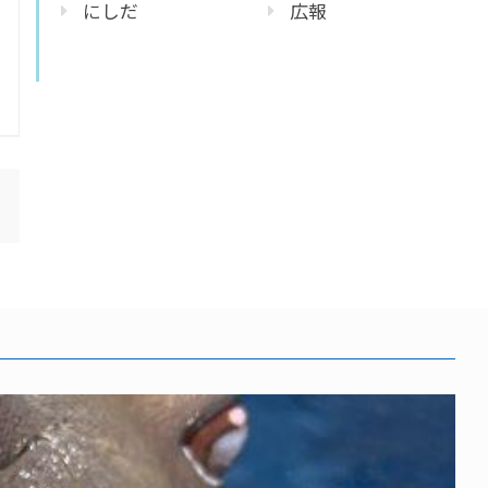
にしだ
広報