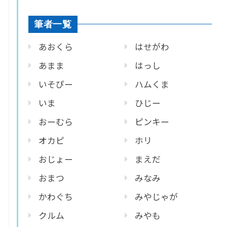
筆者一覧
あおくら
はせがわ
あまま
はっし
いそぴー
ハムくま
いま
ひじー
おーむら
ピンキー
オカピ
ホリ
おじょー
まえだ
おまつ
みなみ
かわぐち
みやじゃが
クルム
みやも