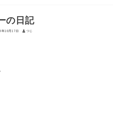
ーの日記
13年10月17日
つじ
。