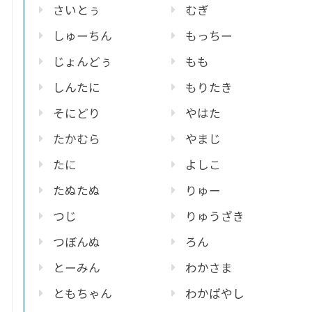
さいとぅ
むぎ
しゅーちん
もっちー
じょんどぅ
もも
しんたに
もりたき
そにどり
やはた
たかむら
やまじ
たに
よしこ
たぬたぬ
りゅー
つじ
りゅうざき
つぼんぬ
ろん
とーみん
わかさま
ともちゃん
わかばやし