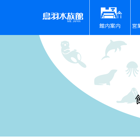
館内案内
営