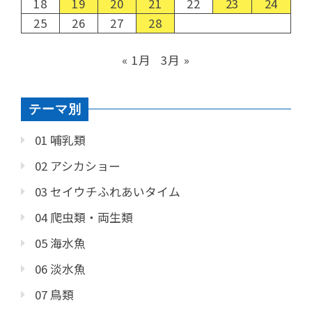
18
19
20
21
22
23
24
25
26
27
28
« 1月
3月 »
テーマ別
01 哺乳類
02 アシカショー
03 セイウチふれあいタイム
04 爬虫類・両生類
05 海水魚
06 淡水魚
07 鳥類