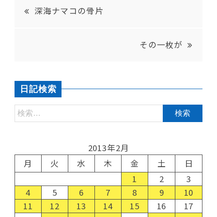
深海ナマコの骨片
その一枚が
日記検索
2013年2月
月
火
水
木
金
土
日
1
2
3
4
5
6
7
8
9
10
11
12
13
14
15
16
17