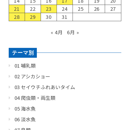
14
15
16
17
18
19
20
21
22
23
24
25
26
27
28
29
30
31
« 4月
6月 »
テーマ別
01 哺乳類
02 アシカショー
03 セイウチふれあいタイム
04 爬虫類・両生類
05 海水魚
06 淡水魚