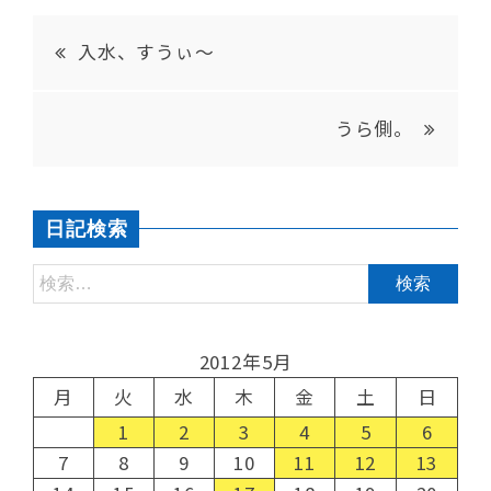
入水、すうぃ～
うら側。
日記検索
2012年5月
月
火
水
木
金
土
日
1
2
3
4
5
6
7
8
9
10
11
12
13