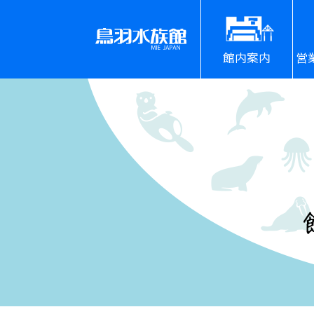
館内案内
営