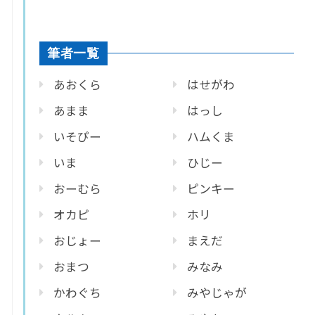
筆者一覧
あおくら
はせがわ
あまま
はっし
いそぴー
ハムくま
いま
ひじー
おーむら
ピンキー
オカピ
ホリ
おじょー
まえだ
おまつ
みなみ
かわぐち
みやじゃが