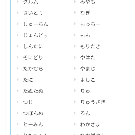
クルム
みやも
さいとぅ
むぎ
しゅーちん
もっちー
じょんどぅ
もも
しんたに
もりたき
そにどり
やはた
たかむら
やまじ
たに
よしこ
たぬたぬ
りゅー
つじ
りゅうざき
つぼんぬ
ろん
とーみん
わかさま