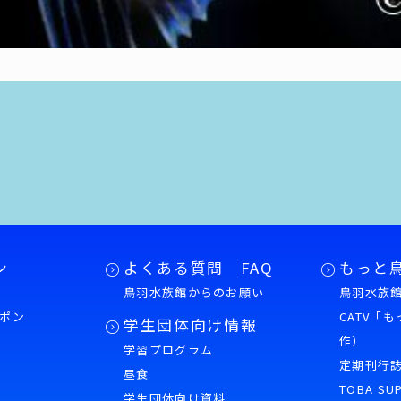
ン
よくある質問 FAQ
もっと
鳥羽水族館からのお願い
鳥羽水族館
ポン
CATV「
学生団体向け情報
作）
学習プログラム
様
定期刊行
昼食
TOBA SU
学生団体向け資料