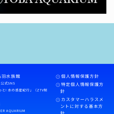
鳥羽水族館
個人情報保護方針
公式SNS
特定個人情報保護方
もっと! 水の惑星紀行」（ZTV制
針
カスタマーハラスメ
誌
ントに対する基本方
PER AQUARIUM
針