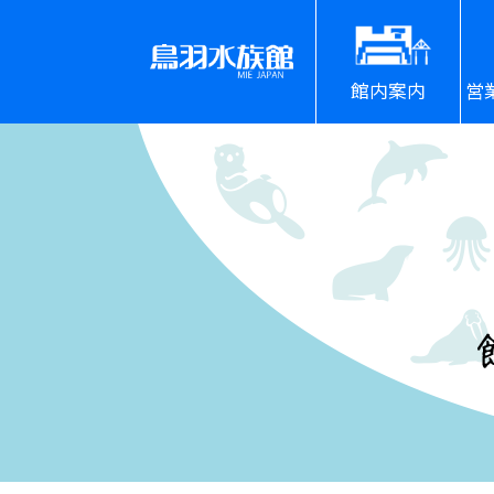
館内案内
営