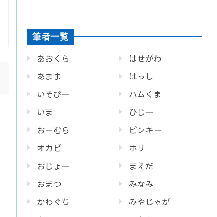
筆者一覧
あおくら
はせがわ
あまま
はっし
いそぴー
ハムくま
いま
ひじー
おーむら
ピンキー
オカピ
ホリ
おじょー
まえだ
おまつ
みなみ
かわぐち
みやじゃが