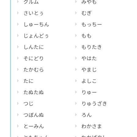
クルム
みやも
さいとぅ
むぎ
しゅーちん
もっちー
じょんどぅ
もも
しんたに
もりたき
そにどり
やはた
たかむら
やまじ
たに
よしこ
たぬたぬ
りゅー
つじ
りゅうざき
つぼんぬ
ろん
とーみん
わかさま