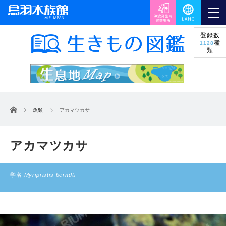
登録数
種
1128
類
ホーム
魚類
アカマツカサ
アカマツカサ
学名:
Myripristis berndti