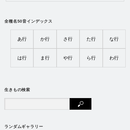
全種名50音インデックス
あ行
か行
さ行
た行
な行
は行
ま行
や行
ら行
わ行
生きもの検索
ランダムギャラリー