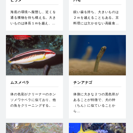
ヒラメ
ハモ
海底の環境へ擬態し、近くを
鋭い歯を持ち、大きいものは
通る獲物を待ち構える。大き
２ｍを越えることもある。京
いものは体長１mを越え、…
料理には欠かせない高級食…
ムスメベラ
チンアナゴ
体の色彩がクリーナーのホン
体側に大きな２つの黒色班が
ソメワケベラに似ており、他
あることが特徴で、犬の狆
の魚をクリーニングする。…
（ちん）に似ていることか
ら…