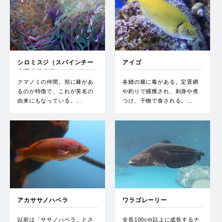
シロミスジ（スパインチー
アイゴ
クアネモネフィッシュ）
クマノミの仲間。頬に棘があ
各鰭の棘に毒がある。定置網
るのが特徴で、これが英名の
や釣りで捕獲され、刺身や煮
由来にもなっている。…
つけ、干物で食される。…
アカササノハベラ
ワラゴレーリー
以前は「ササノハベラ」とさ
全長100cm以上に成長するナ