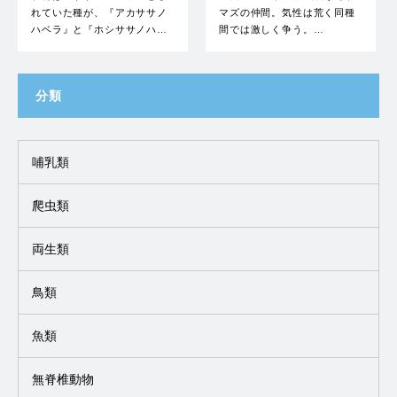
れていた種が、『アカササノ
マズの仲間。気性は荒く同種
ハベラ』と『ホシササノハ…
間では激しく争う。…
分類
哺乳類
爬虫類
両生類
鳥類
魚類
無脊椎動物