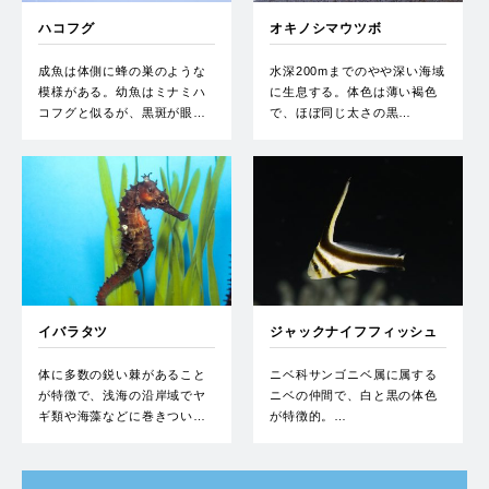
ハコフグ
オキノシマウツボ
成魚は体側に蜂の巣のような
水深200mまでのやや深い海域
模様がある。幼魚はミナミハ
に生息する。体色は薄い褐色
コフグと似るが、黒斑が眼…
で、ほぼ同じ太さの黒…
イバラタツ
ジャックナイフフィッシュ
体に多数の鋭い棘があること
ニベ科サンゴニベ属に属する
が特徴で、浅海の沿岸域でヤ
ニベの仲間で、白と黒の体色
ギ類や海藻などに巻きつい…
が特徴的。…