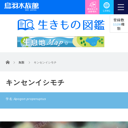
登録数
種
1128
類
ホーム
魚類
キンセンイシモチ
キンセンイシモチ
学名:
Apogon properuptus