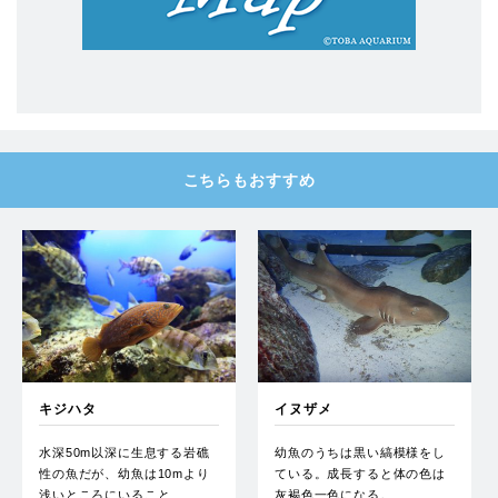
こちらもおすすめ
キジハタ
イヌザメ
水深50m以深に生息する岩礁
幼魚のうちは黒い縞模様をし
性の魚だが、幼魚は10mより
ている。成長すると体の色は
浅いところにいること…
灰褐色一色になる。…