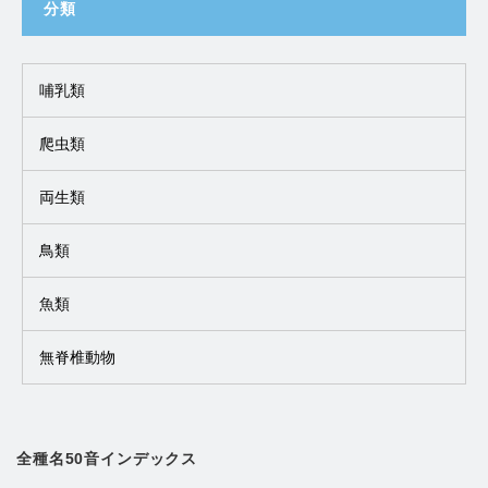
分類
哺乳類
爬虫類
両生類
鳥類
魚類
無脊椎動物
全種名50音インデックス