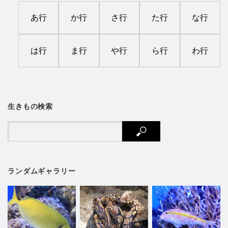
あ行
か行
さ行
た行
な行
は行
ま行
や行
ら行
わ行
生きもの検索
ランダムギャラリー