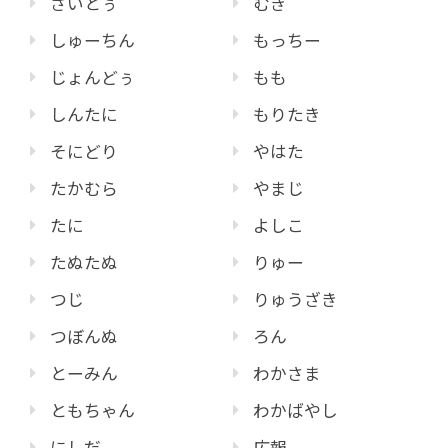
さいとぅ
むぎ
しゅーちん
もっちー
じょんどぅ
もも
しんたに
もりたき
そにどり
やはた
たかむら
やまじ
たに
よしこ
たぬたぬ
りゅー
つじ
りゅうざき
つぼんぬ
ろん
とーみん
わかさま
ともちゃん
わかばやし
にしだ
広報