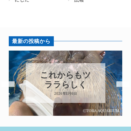
最新の投稿から
これからもツ
ララらしく
B
2026年8月6日